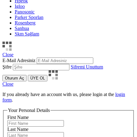
Hpeok
Igloo
Panosonic
Parker Sporlan
Rosenberg
Sanhua
Skm Sağlam
Close
E-Mail Adresiniz
Şifre
Şifremi Unuttum
Oturum Aç
ÜYE OL
Close
If you already have an account with us, please login at the
login
form
.
Your Personal Details
First Name
Last Name