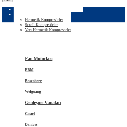
ANASAYFA
KURUMSAL
KOMPRESÖRLER
Hermetik Kompresörler
Scroll Kompresörler
Yarı Hermetik Kompresörler
KOMPONENTLER
Fan Motorları
EBM
Rosenberg
Weiguang
Genleşme Vanaları
Castel
Danfoss