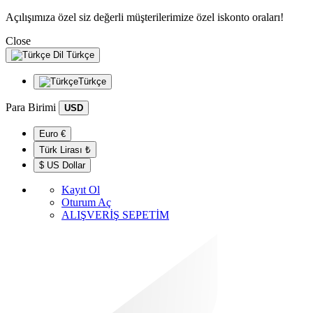
Açılışımıza özel siz değerli müşterilerimize özel iskonto oraları!
Close
Dil
Türkçe
Türkçe
Para Birimi
USD
Euro €
Türk Lirası ₺
$ US Dollar
Kayıt Ol
Oturum Aç
ALIŞVERİŞ SEPETİM