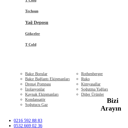
T Cold
Techsun
Yağ Deposu
Gökçeler
T Cold
MONTAJ ÜRÜNLERİ
SERVİS EKİPMANLARI
Bakır Borular
Rothenberger
Bakır Bağlantı Ekipmanları
Ruko
Drenaj Pompası
Kimyasallar
İzolasyonlar
Soğutma Yağları
Kaynak Ekipmanları
Diğer Ürünler
Bizi
Kondansatör
BEYAZ EŞYA
Soğutucu Gaz
İLETİŞİM
Arayın
0216 592 88 83
0532 669 02 36