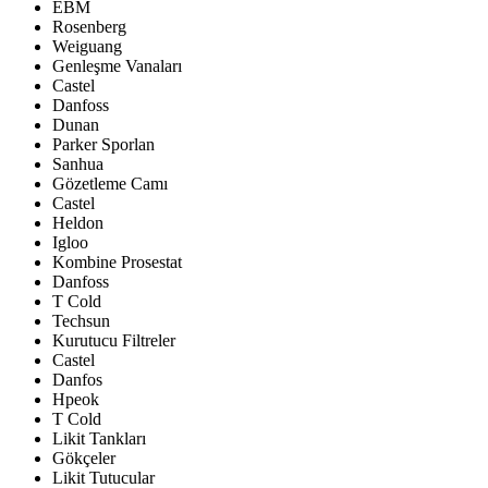
EBM
Rosenberg
Weiguang
Genleşme Vanaları
Castel
Danfoss
Dunan
Parker Sporlan
Sanhua
Gözetleme Camı
Castel
Heldon
Igloo
Kombine Prosestat
Danfoss
T Cold
Techsun
Kurutucu Filtreler
Castel
Danfos
Hpeok
T Cold
Likit Tankları
Gökçeler
Likit Tutucular