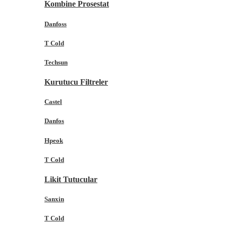
Kombine Prosestat
Danfoss
T Cold
Techsun
Kurutucu Filtreler
Castel
Danfos
Hpeok
T Cold
Likit Tutucular
Sanxin
T Cold