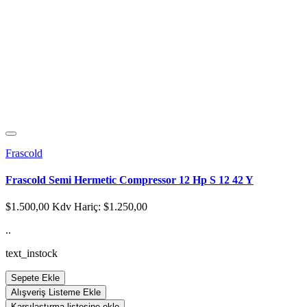
Frascold
Frascold Semi Hermetic Compressor 12 Hp S 12 42 Y
$1.500,00
Kdv Hariç: $1.250,00
..
text_instock
Sepete Ekle
Alışveriş Listeme Ekle
Karşılaştırma listesine ekle