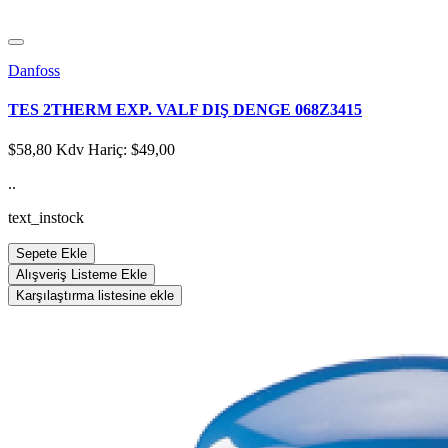
Danfoss
TES 2THERM EXP. VALF DIŞ DENGE 068Z3415
$58,80
Kdv Hariç: $49,00
..
text_instock
Sepete Ekle
Alışveriş Listeme Ekle
Karşılaştırma listesine ekle