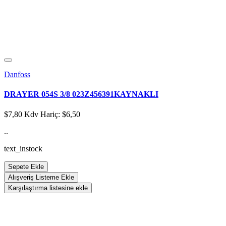
Danfoss
DRAYER 054S 3/8 023Z456391KAYNAKLI
$7,80
Kdv Hariç: $6,50
..
text_instock
Sepete Ekle
Alışveriş Listeme Ekle
Karşılaştırma listesine ekle