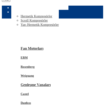
ANASAYFA
KURUMSAL
KOMPRESÖRLER
Hermetik Kompresörler
Scroll Kompresörler
Yarı Hermetik Kompresörler
KOMPONENTLER
Fan Motorları
EBM
Rosenberg
Weiguang
Genleşme Vanaları
Castel
Danfoss