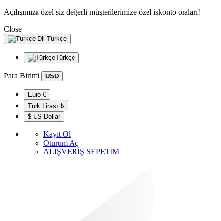
Açılışımıza özel siz değerli müşterilerimize özel iskonto oraları!
Close
Dil
Türkçe
Türkçe
Para Birimi
USD
Euro €
Türk Lirası ₺
$ US Dollar
Kayıt Ol
Oturum Aç
ALIŞVERİŞ SEPETİM