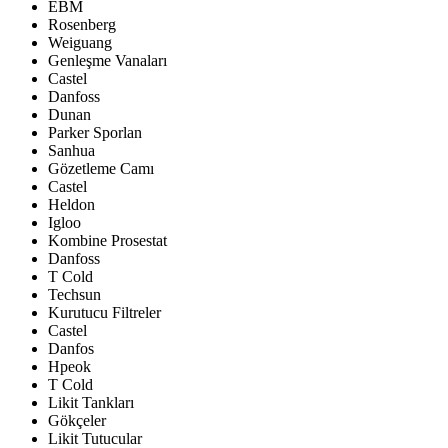
EBM
Rosenberg
Weiguang
Genleşme Vanaları
Castel
Danfoss
Dunan
Parker Sporlan
Sanhua
Gözetleme Camı
Castel
Heldon
Igloo
Kombine Prosestat
Danfoss
T Cold
Techsun
Kurutucu Filtreler
Castel
Danfos
Hpeok
T Cold
Likit Tankları
Gökçeler
Likit Tutucular