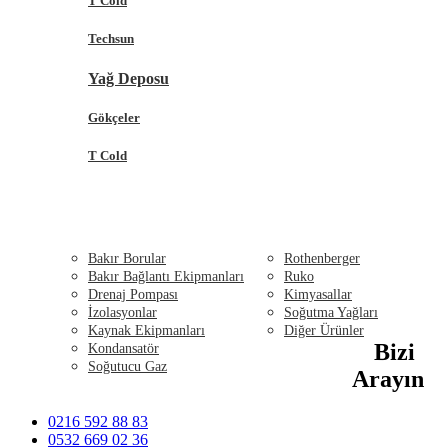
T Cold
Techsun
Yağ Deposu
Gökçeler
T Cold
MONTAJ ÜRÜNLERİ
SERVİS EKİPMANLARI
Bakır Borular
Rothenberger
Bakır Bağlantı Ekipmanları
Ruko
Drenaj Pompası
Kimyasallar
İzolasyonlar
Soğutma Yağları
Kaynak Ekipmanları
Diğer Ürünler
Bizi
Kondansatör
BEYAZ EŞYA
Soğutucu Gaz
İLETİŞİM
Arayın
0216 592 88 83
0532 669 02 36