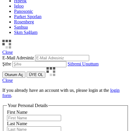
Hpeok
Igloo
Panosonic
Parker Sporlan
Rosenberg
Sanhua
Skm Sağlam
Close
E-Mail Adresiniz
Şifre
Şifremi Unuttum
Oturum Aç
ÜYE OL
Close
If you already have an account with us, please login at the
login
form
.
Your Personal Details
First Name
Last Name