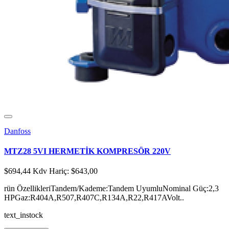
Danfoss
MTZ28 5VI HERMETİK KOMPRESÖR 220V
$694,44
Kdv Hariç: $643,00
rün ÖzellikleriTandem/Kademe:Tandem UyumluNominal Güç:2,3
HPGaz:R404A,R507,R407C,R134A,R22,R417AVolt..
text_instock