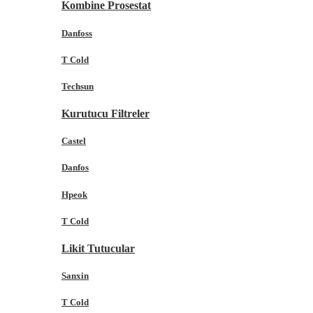
Kombine Prosestat
Danfoss
T Cold
Techsun
Kurutucu Filtreler
Castel
Danfos
Hpeok
T Cold
Likit Tutucular
Sanxin
T Cold