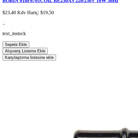
BOBİN 018F6701COIL BE230AS 220/230V 10W 50Hz
$23,40
Kdv Hariç: $19,50
..
text_instock
Sepete Ekle
Alışveriş Listeme Ekle
Karşılaştırma listesine ekle